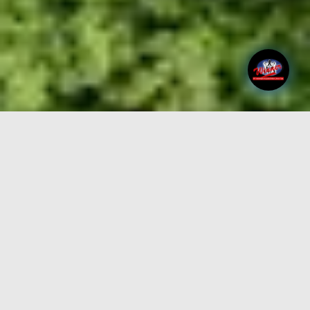
PALEMBANG NEW CITY
Deskripsi
Perseroan mengembangkan
hunian
di Palembang
dengan nama Palembang New City, yang berlokasi di,
Kota Pelembang, Kecamatan Talang Kelapa, Kelurahan
Sukajadi, Provinsi Sumatera Selatan dengan konsep